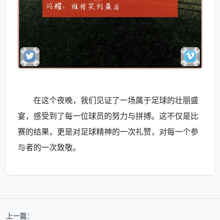
在这个夜晚，我们见证了一场属于足球的壮丽盛
宴，感受到了每一位球员的努力与拼搏。这不仅是比
赛的结果，更是对足球精神的一次礼赞，对每一个参
与者的一次致敬。
上一篇：