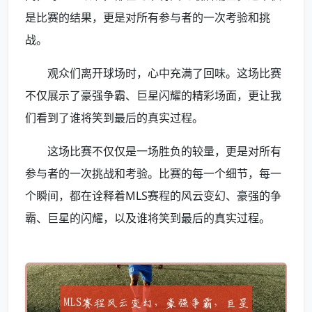
是比赛的结果，更是对所有参与者的一次考验和挑
战。
观众们离开球场时，心中充满了回味。这场比赛
不仅展示了豪强争霸、巨星闪耀的精彩场面，更让我
们看到了谁将笑到最后的真实过程。
这场比赛不仅仅是一场胜负的较量，更是对所有
参与者的一次挑战和考验。比赛的每一个细节，每一
个瞬间，都在诠释着MLS赛程的风云变幻、豪强的争
霸、巨星的闪耀，以及谁将笑到最后的真实过程。