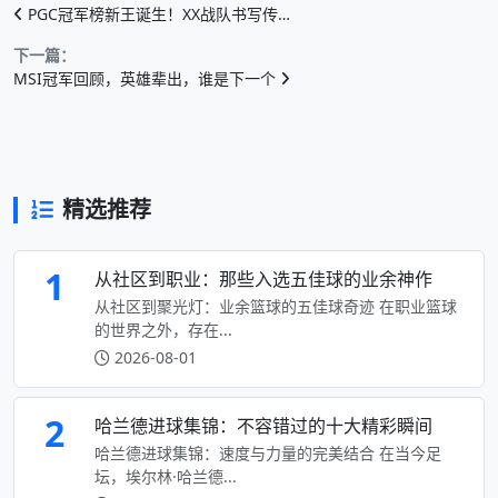
PGC冠军榜新王诞生！XX战队书写传…
下一篇：
MSI冠军回顾，英雄辈出，谁是下一个
精选推荐
1
从社区到职业：那些入选五佳球的业余神作
从社区到聚光灯：业余篮球的五佳球奇迹 在职业篮球
的世界之外，存在...
2026-08-01
2
哈兰德进球集锦：不容错过的十大精彩瞬间
哈兰德进球集锦：速度与力量的完美结合 在当今足
坛，埃尔林·哈兰德...