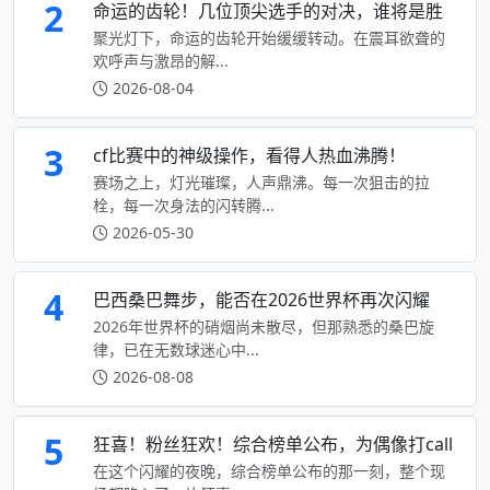
2
命运的齿轮！几位顶尖选手的对决，谁将是胜
聚光灯下，命运的齿轮开始缓缓转动。在震耳欲聋的
欢呼声与激昂的解...
2026-08-04
3
cf比赛中的神级操作，看得人热血沸腾！
赛场之上，灯光璀璨，人声鼎沸。每一次狙击的拉
栓，每一次身法的闪转腾...
2026-05-30
4
巴西桑巴舞步，能否在2026世界杯再次闪耀
2026年世界杯的硝烟尚未散尽，但那熟悉的桑巴旋
律，已在无数球迷心中...
2026-08-08
5
狂喜！粉丝狂欢！综合榜单公布，为偶像打call
在这个闪耀的夜晚，综合榜单公布的那一刻，整个现