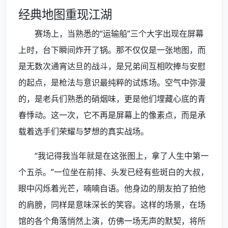
经典地图重现江湖
赛场上，当熟悉的“运输船”三个大字出现在屏幕
上时，台下瞬间炸开了锅。那不仅仅是一张地图，而
是无数次通宵达旦的战斗，是兄弟间互相吹捧与安慰
的起点，是枪法与意识最纯粹的试炼场。空气中弥漫
的，是老兵们熟悉的硝烟味，更是他们埋藏心底的青
春悸动。这一次，它不再是屏幕上的像素点，而是承
载着选手们荣耀与梦想的真实战场。
“我记得我当年就是在这张图上，拿了人生中第一
个五杀。”一位坐在前排、头发已经有些斑白的大叔，
眼中闪烁着光芒，喃喃自语。他身边的朋友拍了拍他
的肩膀，同样是意味深长的笑容。这样的场景，在场
馆的各个角落悄然上演，仿佛一场无声的默契，将所