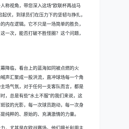
人称视角，带您深入这场“欧联杯再战马
宕起伏，到球员们在压力下的坚韧与挣扎，
锋的内在逻辑。它不只是一场简单的胜负，
。这一次，能否打破不胜怪圈？这个问题，
。
夜幕降临，看台上的蓝海如同被点燃的火
呐喊声汇聚成一股洪流，直冲球场每一个角
种主场气氛，对于任何一支客队而言，都是
时，总是有些“水土不服”的我们来说，这
下斑驳的光影，每一次球员跑动，每一次身
那是纯粹的、原始的、充满激情的力量。
治力，尤其是在欧战赛场。他们擅长利用主