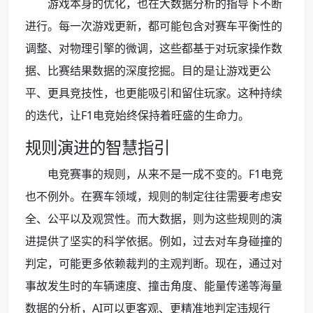
游戏本身的优化，也在大数据分析的指导下不断
进行。每一次游戏更新，都可能包含对赛车平衡性的
调整、对物理引擎的微调，这些都基于对玩家操作数
据、比赛结果数据的深度挖掘。目的是让游戏更公
平、更具竞技性，也更能吸引和留住玩家。这种持续
的迭代，让F1电竞始终保持着旺盛的生命力。
规则演进的智慧指引
电竞赛事的规则，从来不是一成不变的。F1电竞
也不例外。在赛车领域，规则的制定往往需要考虑安
全、公平以及观赏性。而大数据，则为这些规则的演
进提供了坚实的科学依据。例如，过去对车身碰撞的
判定，可能更多依赖裁判的主观判断。现在，通过对
事故发生时的车辆速度、撞击角度、能量传递等海量
数据的分析，AI可以更客观、更精准地判定违规行