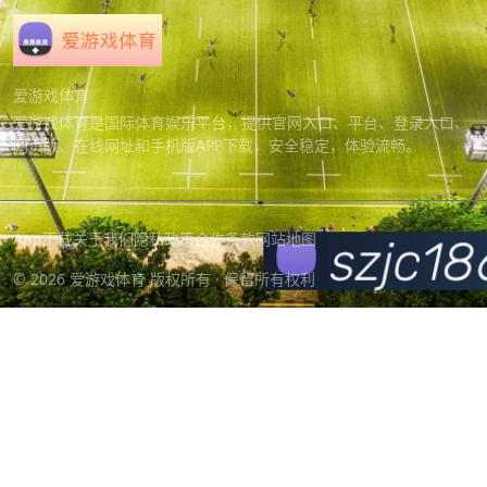
爱游戏体育
爱游戏体育是国际体育娱乐平台，提供官网入口、平台、登录入口、
网页版、在线网址和手机版APP下载，安全稳定，体验流畅。
App下载
关于我们
隐私政策
合作条款
网站地图
© 2026 爱游戏体育 版权所有 · 保留所有权利