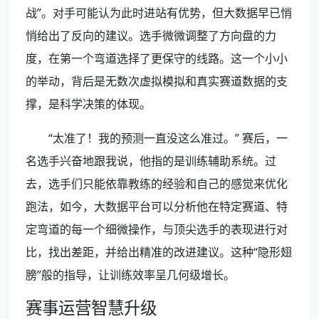
战”。对手可能认为此时进站有优势，但大数据早已悄
悄给出了反向的建议。选手微微调整了方向盘的力
度，在第一个弯道选择了更保守的线路。这一个小小
的举动，背后是无数次虚拟模拟和真实赛道数据的支
撑，是科学决策的体现。
“太准了！我的预测一直没这么准过。” 赛后，一
名选手兴奋地跟我说，他指的是训练辅助系统。过
去，选手们只能依靠教练的经验和自己的感觉来优化
跑法，如今，大数据平台可以分析他在特定赛道、特
定弯道的每一个细微操作，与顶尖选手的表现进行对
比，找出差距，并给出精准的改进建议。这种“隐形翅
膀”般的指导，让训练效率呈几何级增长。
赛事运营智慧升级