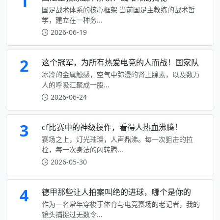
1
国足战术体系的核心框架 当前国足主教练的战术哲
学，建立在一种务...
2026-06-19
2
这个冠军，为所有热爱电竞的人而战！国家队
冰冷的金属触感，空气中弥漫的肾上腺素，以及数万
人的呼吸汇聚成一股...
2026-06-24
3
cf比赛中的神级操作，看得人热血沸腾！
赛场之上，灯光璀璨，人声鼎沸。每一次狙击的拉
栓，每一次身法的闪转腾...
2026-05-30
4
德甲那些让人拍案叫绝的进球，哪个是你的
作为一名常年穿梭于体育与电竞赛场的老记者，我的
镜头捕捉过无数令...