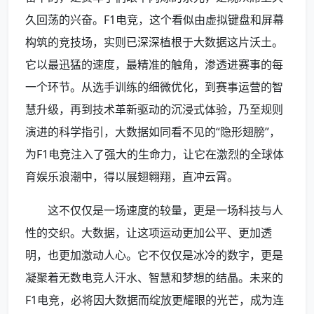
久回荡的兴奋。F1电竞，这个看似由虚拟键盘和屏幕
构筑的竞技场，实则已深深植根于大数据这片沃土。
它以最迅猛的速度，最精准的触角，渗透进赛事的每
一个环节。从选手训练的细微优化，到赛事运营的智
慧升级，再到技术革新驱动的沉浸式体验，乃至规则
演进的科学指引，大数据如同看不见的“隐形翅膀”，
为F1电竞注入了强大的生命力，让它在激烈的全球体
育娱乐浪潮中，得以展翅翱翔，直冲云霄。
这不仅仅是一场速度的较量，更是一场科技与人
性的交织。大数据，让这项运动更加公平、更加透
明，也更加激动人心。它不仅仅是冰冷的数字，更是
凝聚着无数电竞人汗水、智慧和梦想的结晶。未来的
F1电竞，必将因大数据而绽放更耀眼的光芒，成为连