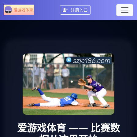
注册入口
爱游戏体育
—— 比赛数